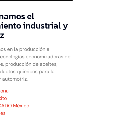
namos el
ento industrial y
z
os en la producción e
tecnologías economizadoras de
s, producción de aceites,
oductos químicos para la
r automotriz.
iona
ito
XADO México
res