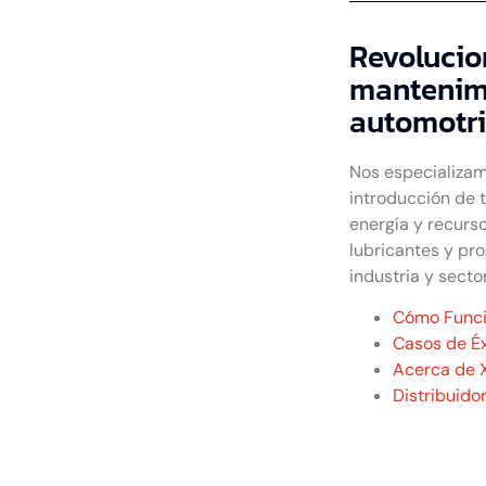
Revolucio
mantenimi
automotri
Nos especializam
introducción de 
energía y recurso
lubricantes y pr
industria y secto
Cómo Func
Casos de Éx
Acerca de 
Distribuido