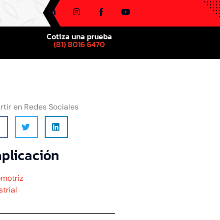
Cotiza una prueba
(81) 8016 6470
tir en Redes Sociales
aplicación
omotriz
trial