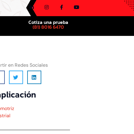
Cotiza una prueba
(81) 8016 6470
tir en Redes Sociales
aplicación
omotriz
trial