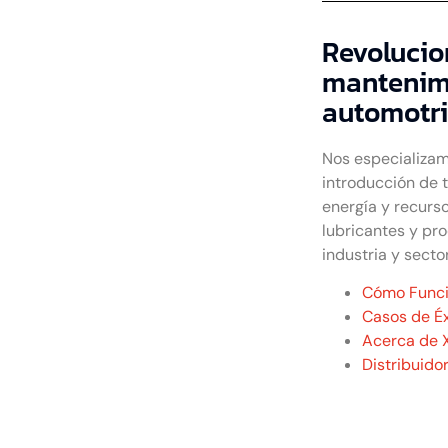
Revolucio
mantenimi
automotri
Nos especializam
introducción de 
energía y recurso
lubricantes y pr
industria y secto
Cómo Func
Casos de Éx
Acerca de 
Distribuido