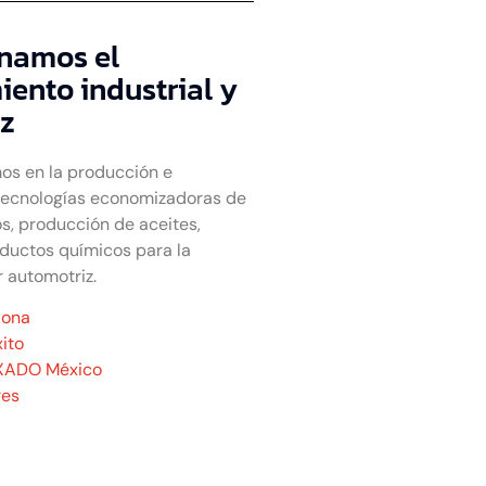
namos el
ento industrial y
z
os en la producción e
tecnologías economizadoras de
s, producción de aceites,
oductos químicos para la
r automotriz.
iona
ito
XADO México
res