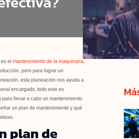
efectiva?
 es el
mantenimiento de la maquinaria
,
roducción, pero para lograr un
aneación, esta planeación nos ayuda a
Más
rsonal encargado, todo esto es
 para llevar a cabo un mantenimiento
iseñar un plan de mantenimiento y qué
xitoso.
n plan de