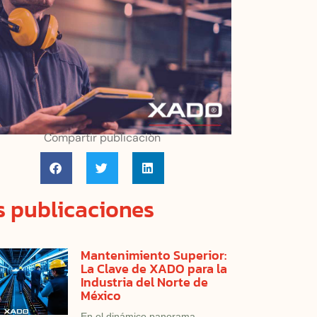
Compartir publicación
 publicaciones
Mantenimiento Superior:
La Clave de XADO para la
Industria del Norte de
México
En el dinámico panorama